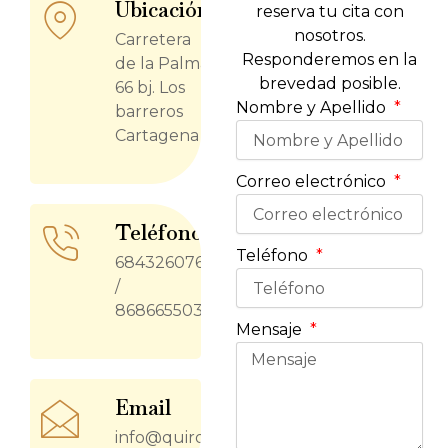
Ubicación
reserva tu cita con
nosotros.
Carretera
Responderemos en la
de la Palma
brevedad posible.
66 bj. Los
Nombre y Apellido
barreros
Cartagena
Correo electrónico
Teléfono
Teléfono
684326076
/
868665503
Mensaje
Email
info@quirojac.es