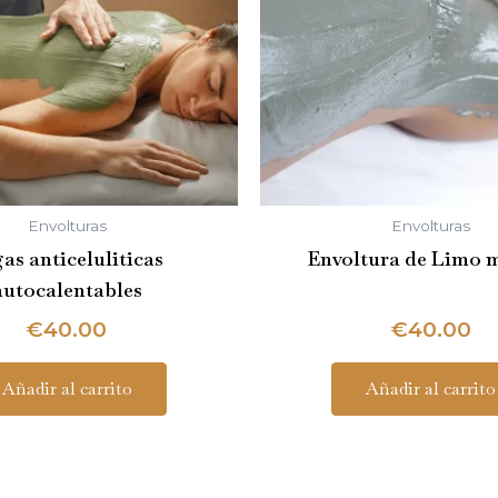
Envolturas
Envolturas
as anticeluliticas
Envoltura de Limo 
autocalentables
€
40.00
€
40.00
Añadir al carrito
Añadir al carrito