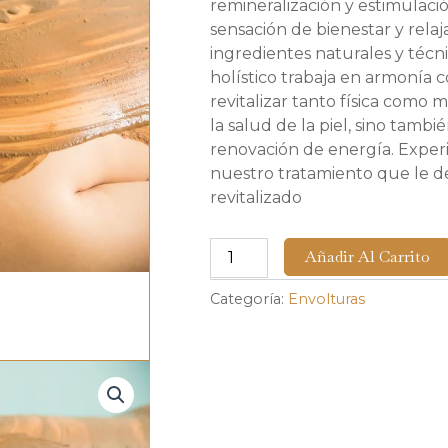
remineralización y estimulaci
sensación de bienestar y rela
ingredientes naturales y técn
holístico trabaja en armonía c
revitalizar tanto física como
la salud de la piel, sino tambi
renovación de energía. Exper
nuestro tratamiento que le d
revitalizado
Barro
Añadir Al Carrito
caliente
cantidad
Categoría:
Envolturas