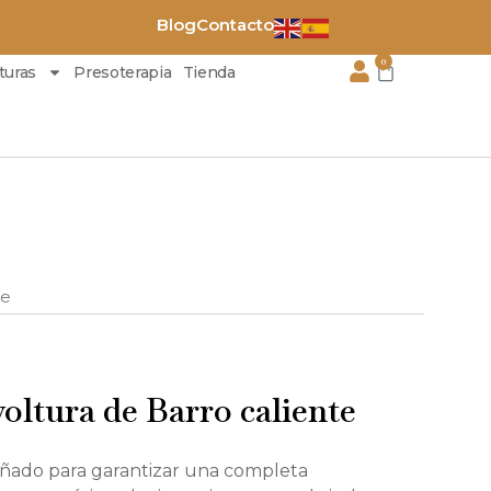
Blog
Contacto
0
Carrito
turas
Presoterapia
Tienda
te
oltura de Barro caliente
eñado para garantizar una completa