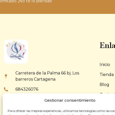
limitado. ¡No te lo pierdas!
Enla
Inicio
Carretera de la Palma 66 bj. Los
Tienda
barreros Cartagena
Blog
684326076
Contac
868665503
Gestionar consentimiento
info@quirojac.es
Para ofrecer las mejores experiencias, utilizamos tecnologías como las co