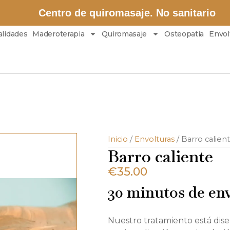
Centro de quiromasaje. No sanitario
alidades
Maderoterapia
Quiromasaje
Osteopatía
Envol
Inicio
/
Envolturas
/ Barro calien
Barro caliente
€
35.00
30 minutos de env
Nuestro tratamiento está dis