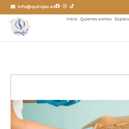
Ir
info@quirojac.es
al
contenido
Inicio
Quienes somos
Especi