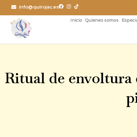
Ir
info@quirojac.es
al
contenido
Inicio
Quienes somos
Especi
Ritual de envoltura
p