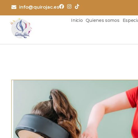
Ir
info@quirojac.es
al
contenido
Inicio
Quienes somos
Especi