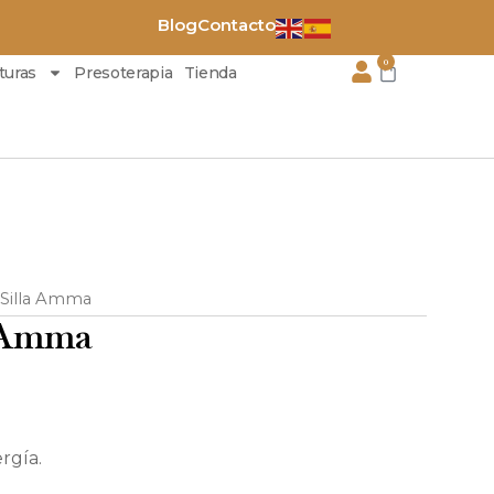
Blog
Contacto
0
Carrito
turas
Presoterapia
Tienda
 Silla Amma
a Amma
rgía.