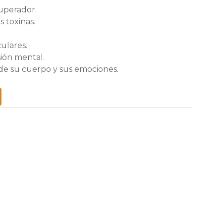
uperador.
s toxinas.
ulares.
sión mental.
de su cuerpo y sus emociones.