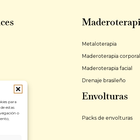
ces
Maderoterap
Metaloterapia
Maderoterapia corpora
Maderoterapia facial
Drenaje brasileño
to
Envolturas
okies para
 de estas
avegación o
Packs de envolturas
iento,