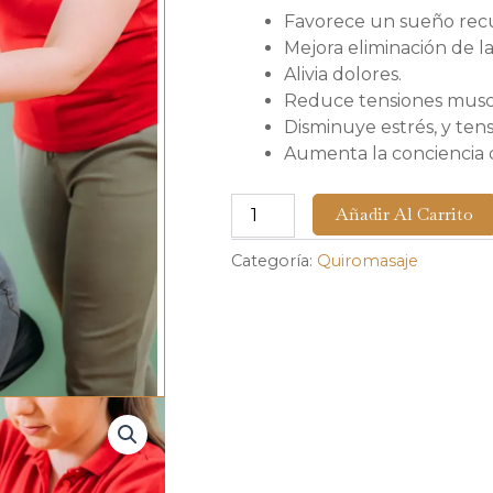
Favorece un sueño rec
Mejora eliminación de la
Alivia dolores.
Reduce tensiones musc
Disminuye estrés, y ten
Aumenta la conciencia 
Masaje
Añadir Al Carrito
en
Silla
Categoría:
Quiromasaje
Amma
cantidad